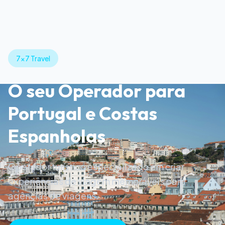
7x7 Travel
O seu Operador para
Portugal e Costas
Espanholas
Operador turístico especializado em criar
experiências de viagem memoráveis para
agências de viagens.